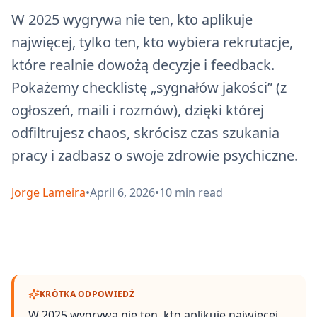
W 2025 wygrywa nie ten, kto aplikuje
najwięcej, tylko ten, kto wybiera rekrutacje,
które realnie dowożą decyzje i feedback.
Pokażemy checklistę „sygnałów jakości” (z
ogłoszeń, maili i rozmów), dzięki której
odfiltrujesz chaos, skrócisz czas szukania
pracy i zadbasz o swoje zdrowie psychiczne.
Jorge Lameira
•
April 6, 2026
•
10
min read
KRÓTKA ODPOWIEDŹ
W 2025 wygrywa nie ten, kto aplikuje najwięcej,