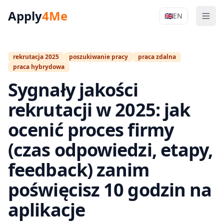
Apply
4Me
🇬🇧
EN
Men
Apply4Me Na
rekrutacja 2025
poszukiwanie pracy
praca zdalna
praca hybrydowa
Sygnały jakości
rekrutacji w 2025: jak
ocenić proces firmy
(czas odpowiedzi, etapy,
feedback) zanim
poświęcisz 10 godzin na
aplikacje