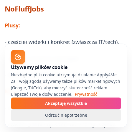
NoFluffJobs
Plusy:
- częściej widełki i konkret (zwłaszcza IT/tech),
- czytelna struktura wymagań,
Używamy plików cookie
- łatwiej porównać oferty „jabłko do jabłka”.
Niezbędne pliki cookie utrzymują działanie Apply4Me.
Za Twoją zgodą używamy także plików marketingowych
(Google, TikTok), aby mierzyć skuteczność reklam i
Minusy:
ulepszać Twoje doświadczenie.
Prywatność
Akceptuję wszystkie
- mniejszy przekrój branż (silny tech),
Odrzuć niepotrzebne
- czasem „ładnie opisane” nie znaczy „szybko