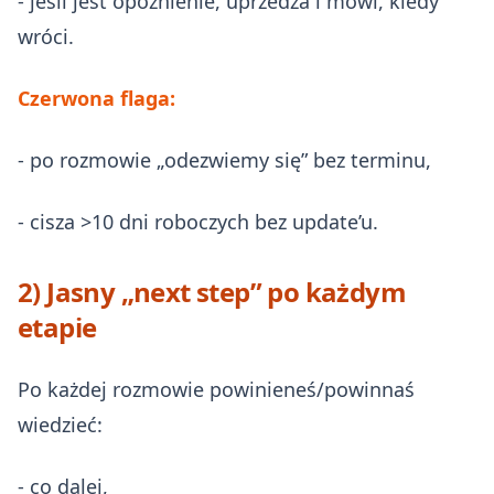
- jeśli jest opóźnienie, uprzedza i mówi, kiedy
wróci.
Czerwona flaga:
- po rozmowie „odezwiemy się” bez terminu,
- cisza >10 dni roboczych bez update’u.
2) Jasny „next step” po każdym
etapie
Po każdej rozmowie powinieneś/powinnaś
wiedzieć:
- co dalej,