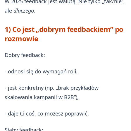
W 2025 feedback jest walutą. Nie tylko „tak/nie”,
ale
dlaczego
.
1) Co jest „dobrym feedbackiem” po
rozmowie
Dobry feedback:
- odnosi się do wymagań roli,
- jest konkretny (np. „brak przykładów
skalowania kampanii w B2B”),
- daje Ci coś, co możesz poprawić.
Słaby feedback: