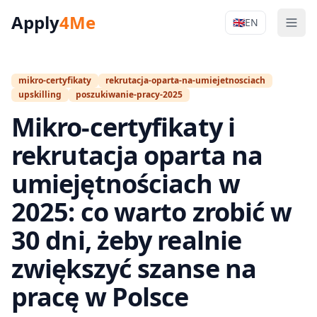
Apply
4Me
🇬🇧
EN
Men
Apply4Me Na
mikro-certyfikaty
rekrutacja-oparta-na-umiejetnosciach
upskilling
poszukiwanie-pracy-2025
Mikro‑certyfikaty i
rekrutacja oparta na
umiejętnościach w
2025: co warto zrobić w
30 dni, żeby realnie
zwiększyć szanse na
pracę w Polsce