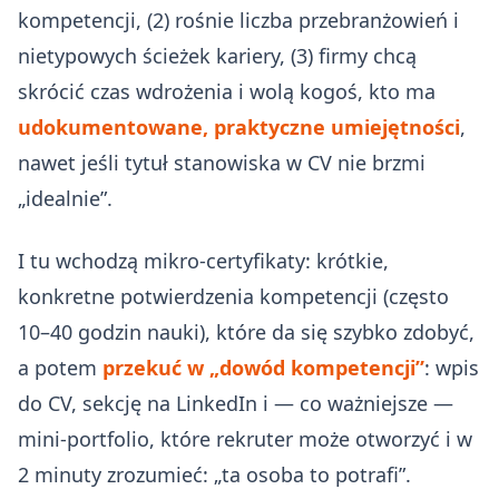
kompetencji, (2) rośnie liczba przebranżowień i
nietypowych ścieżek kariery, (3) firmy chcą
skrócić czas wdrożenia i wolą kogoś, kto ma
udokumentowane, praktyczne umiejętności
,
nawet jeśli tytuł stanowiska w CV nie brzmi
„idealnie”.
I tu wchodzą mikro‑certyfikaty: krótkie,
konkretne potwierdzenia kompetencji (często
10–40 godzin nauki), które da się szybko zdobyć,
a potem
przekuć w „dowód kompetencji”
: wpis
do CV, sekcję na LinkedIn i — co ważniejsze —
mini‑portfolio, które rekruter może otworzyć i w
2 minuty zrozumieć: „ta osoba to potrafi”.