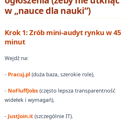
ogłoszenia (żeby nie utknąć
w „nauce dla nauki”)
Krok 1: Zrób mini‑audyt rynku w 45
minut
Wejdź na:
-
Pracuj.pl
(duża baza, szerokie role),
-
NoFluffJobs
(często lepsza transparentność
widełek i wymagań),
-
JustJoin.it
(szczególnie IT).