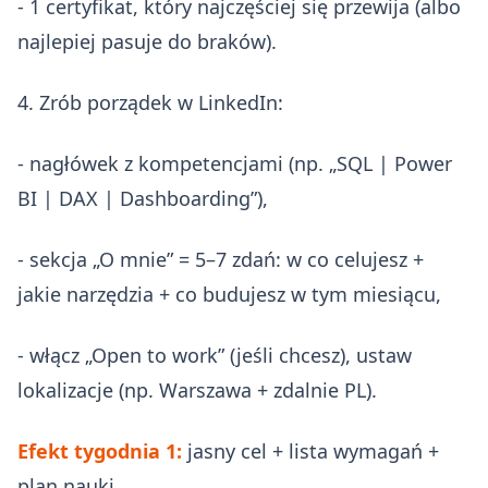
- 1 certyfikat, który najczęściej się przewija (albo
najlepiej pasuje do braków).
4. Zrób porządek w LinkedIn:
- nagłówek z kompetencjami (np. „SQL | Power
BI | DAX | Dashboarding”),
- sekcja „O mnie” = 5–7 zdań: w co celujesz +
jakie narzędzia + co budujesz w tym miesiącu,
- włącz „Open to work” (jeśli chcesz), ustaw
lokalizacje (np. Warszawa + zdalnie PL).
Efekt tygodnia 1:
jasny cel + lista wymagań +
plan nauki.