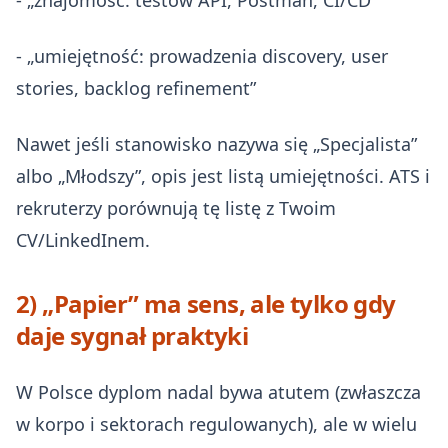
- „znajomość: testów API, Postman, CI/CD”
- „umiejętność: prowadzenia discovery, user
stories, backlog refinement”
Nawet jeśli stanowisko nazywa się „Specjalista”
albo „Młodszy”, opis jest listą umiejętności. ATS i
rekruterzy porównują tę listę z Twoim
CV/LinkedInem.
2) „Papier” ma sens, ale tylko gdy
daje sygnał praktyki
W Polsce dyplom nadal bywa atutem (zwłaszcza
w korpo i sektorach regulowanych), ale w wielu