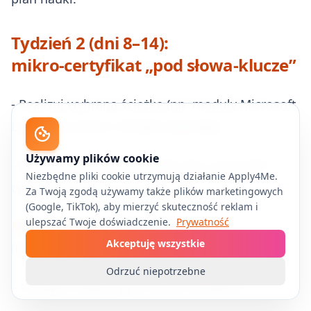
Tydzień 2 (dni 8–14):
mikro‑certyfikat „pod słowa‑klucze”
- Realizuj wybraną ścieżkę (np. moduły Microsoft
Learn / Coursera / ISTQB materiały).
Używamy plików cookie
- Rób notatki pod rekrutację: nie „co to jest”,
Niezbędne pliki cookie utrzymują działanie Apply4Me.
tylko „jak użyłem i po co”.
Za Twoją zgodą używamy także plików marketingowych
(Google, TikTok), aby mierzyć skuteczność reklam i
ulepszać Twoje doświadczenie.
Prywatność
Mini‑deliverable:
1 strona „ściągi”
Akceptuję wszystkie
(Notion/Google Doc):
Odrzuć niepotrzebne
- 10 pojęć z definicją w Twoich słowach,