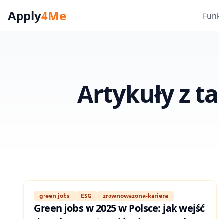
Apply
4Me
Fun
Artykuły z t
green jobs
ESG
zrownowazona-kariera
Green jobs w 2025 w Polsce: jak wejść