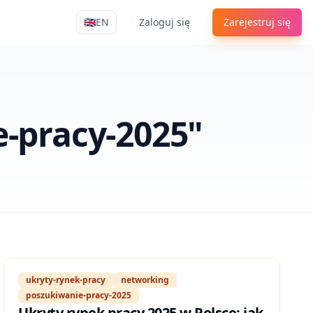
🇬🇧
EN
Zaloguj się
Zarejestruj się
Apply4Me Navigation
e-pracy-2025"
ukryty-rynek-pracy
networking
poszukiwanie-pracy-2025
Ukryty rynek pracy 2025 w Polsce: jak