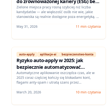
do zrównoważonej kariery (ESG) bez
„zielonego” doświadczenia — role,
Zielone miejsca pracy rosną szybciej niż liczba
kandydatów — ale większość osób nie wie, jakie
umiejętności i plan 30 dni
stanowiska są realnie dostępne poza energetyką. W
tym wpisie pokażemy mapę ról ESG w Polsce,
najczęstsze wymagania (twarde i miękkie) oraz
May 31, 2026
11 min czytania
konkretny plan 30 dni, jak zbudować profil
kandydata i aplikować skutecznie.
auto-apply
aplikacje-ai
bezpieczenstwo-konta
Ryzyko auto‑apply w 2025: jak
bezpiecznie automatyzować
aplikacje, żeby nie dostać blokady
Automatyczne aplikowanie oszczędza czas, ale w
2025 coraz częściej kończy się blokadami kont,
konta i nie psuć reputacji kandydata
flagami anty‑spam i utratą szans przez
(Polska)
„niedopasowane” zgłoszenia. Pokażemy bezpieczny
workflow automatyzacji dla polskiego rynku: limity,
March 20, 2026
10 min czytania
higienę danych, kontrolę dopasowania i sygnały
ostrzegawcze, które warto monitorować.