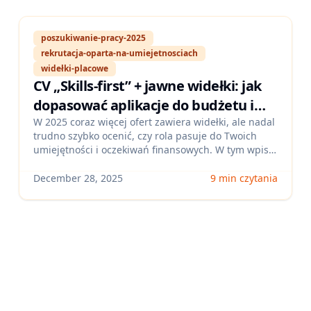
poszukiwanie-pracy-2025
rekrutacja-oparta-na-umiejetnosciach
widełki-placowe
CV „Skills-first” + jawne widełki: jak
dopasować aplikacje do budżetu i
umiejętności w 2025 (bez
W 2025 coraz więcej ofert zawiera widełki, ale nadal
trudno szybko ocenić, czy rola pasuje do Twoich
marnowania czasu)
umiejętności i oczekiwań finansowych. W tym wpisie
pokażemy prostą metodę mapowania wymagań na
kompetencje i „budżet roli”, żeby aplikować tylko
December 28, 2025
9 min czytania
tam, gdzie masz realne dopasowanie i sens
negocjacji.