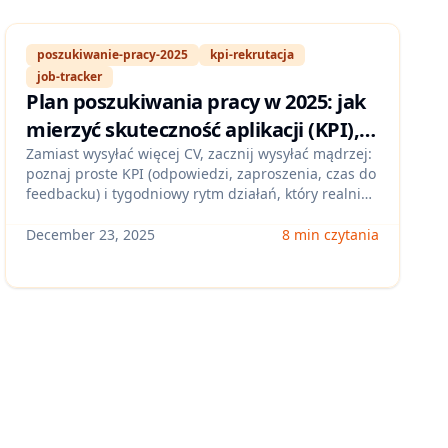
poszukiwanie-pracy-2025
kpi-rekrutacja
job-tracker
Plan poszukiwania pracy w 2025: jak
mierzyć skuteczność aplikacji (KPI),
optymalizować czas i zadbać o
Zamiast wysyłać więcej CV, zacznij wysyłać mądrzej:
poznaj proste KPI (odpowiedzi, zaproszenia, czas do
wellbeing w trakcie rekrutacji
feedbacku) i tygodniowy rytm działań, który realnie
podnosi skuteczność. Pokażemy, jak analizować lejki
aplikacji, kiedy zmieniać strategię i jak ograniczyć
December 23, 2025
8 min czytania
wypalenie podczas szukania pracy w Polsce.