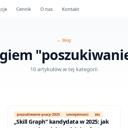
kcje
Cennik
O nas
Kontakt
←
Blog
agiem "poszukiwani
10 artykułów w tej kategorii
poszukiwanie-pracy-2025
umiejetnosci
ats
„Skill Graph” kandydata w 2025: jak