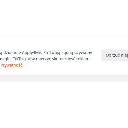
ją działanie Apply4Me. Za Twoją zgodą używamy
Odrzuć nie
ogle, TikTok), aby mierzyć skuteczność reklam i
Prywatność
Produkt
Firma