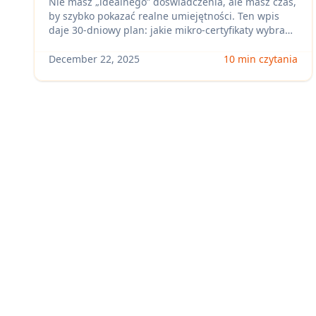
długiego doświadczenia (ATS + AI +
Nie masz „idealnego” doświadczenia, ale masz czas,
by szybko pokazać realne umiejętności. Ten wpis
LinkedIn)
daje 30‑dniowy plan: jakie mikro‑certyfikaty wybrać,
jak zbudować portfolio projektów oraz jak
dopasować CV pod ATS i wsparcie AI, by zwiększyć
December 22, 2025
10 min czytania
liczbę odpowiedzi od rekruterów w Polsce.