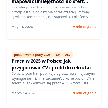
mapować umiejętności do ofert
pracy w Polsce (i wykrywać luki,
Rekrutacja oparta na umiejętnościach w Polsce
przyspiesza, a ogłoszenia coraz częściej „mówią”
zanim odrzuci Cię ATS)
językiem kompetencji, nie stanowisk. Pokażemy, jak
zbudować własny skill graph (mapę umiejętności),
dopasować go do ofert i szybko zidentyfikować
May 14, 2026
9 min czytania
brakujące kompetencje, które blokują zaproszenia
na rozmowy.
poszukiwanie-pracy-2025
CV
ATS
Praca w 2025 w Polsce: jak
przygotować CV i profil do rekrutacji
„skills-first” z ogłoszeniami bez
Coraz więcej firm publikuje ogłoszenia z niejasnymi
wymaganiami („mile widziane”, „różne poziomy”), a
wymagań — i przejść ATS
selekcja i tak odbywa się przez ATS i krótką listę
umiejętności. W tym wpisie pokażemy, jak z takich
ofert wyciągnąć kluczowe kompetencje, jak je
March 14, 2026
9 min czytania
udowodnić w CV i profilu oraz jak uniknąć
odrzucenia przez automatyczny screening.