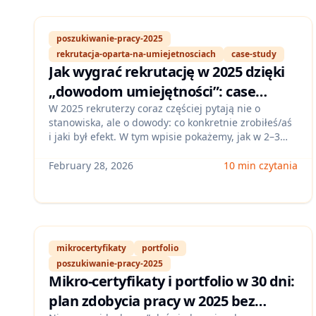
poszukiwanie-pracy-2025
rekrutacja-oparta-na-umiejetnosciach
case-study
Jak wygrać rekrutację w 2025 dzięki
„dowodom umiejętności”: case
studies, README i mierzalne
W 2025 rekruterzy coraz częściej pytają nie o
stanowiska, ale o dowody: co konkretnie zrobiłeś/aś
rezultaty (bez branży IT)
i jaki był efekt. W tym wpisie pokażemy, jak w 2–3
godziny przygotować mini „pakiet dowodów” (case
study + README + metryki), który działa w
February 28, 2026
10 min czytania
sprzedaży, administracji, marketingu i HR — i
zwiększa liczbę zaproszeń na rozmowy.
mikrocertyfikaty
portfolio
poszukiwanie-pracy-2025
Mikro‑certyfikaty i portfolio w 30 dni:
plan zdobycia pracy w 2025 bez