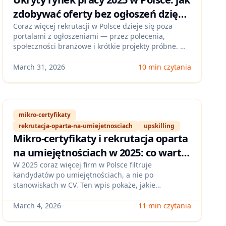
zdobywać oferty bez ogłoszeń dzięki
sieci kontaktów, projektom i AI (krok
Coraz więcej rekrutacji w Polsce dzieje się poza
portalami z ogłoszeniami — przez polecenia,
po kroku)
społeczności branżowe i krótkie projekty próbne. W
tym poradniku pokazujemy, jak w 2025 roku
zbudować prosty system docierania do takich ofert:
March 31, 2026
10 min czytania
od mapy firm i ról, przez wiadomości outreach, po
wykorzystanie AI do researchu i personalizacji
kontaktu — bez spamu i utraty wiarygodności.
mikro-certyfikaty
rekrutacja-oparta-na-umiejetnosciach
upskilling
Mikro‑certyfikaty i rekrutacja oparta
na umiejętnościach w 2025: co warto
zrobić w 30 dni, żeby realnie
W 2025 coraz więcej firm w Polsce filtruje
kandydatów po umiejętnościach, a nie po
zwiększyć szanse na pracę w Polsce
stanowiskach w CV. Ten wpis pokaże, jakie
mikro‑certyfikaty i krótkie ścieżki nauki mają
największy wpływ na zatrudnialność oraz jak w 30
March 4, 2026
11 min czytania
dni zbudować „dowód kompetencji”, który da się od
razu wpisać do CV i LinkedIna.