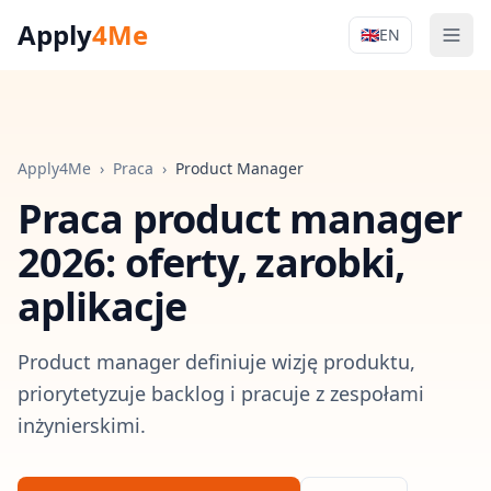
Apply
4Me
🇬🇧
EN
Men
Apply4Me Na
Apply4Me
›
Praca
›
Product Manager
Praca
product manager
2026: oferty, zarobki,
aplikacje
Product manager definiuje wizję produktu,
priorytetyzuje backlog i pracuje z zespołami
inżynierskimi.