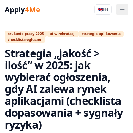
Apply
4Me
🇬🇧
EN
Men
Apply4Me Na
szukanie-pracy-2025
ai-w-rekrutacji
strategia-aplikowania
checklista-ogloszen
Strategia „jakość >
ilość” w 2025: jak
wybierać ogłoszenia,
gdy AI zalewa rynek
aplikacjami (checklista
dopasowania + sygnały
ryzyka)