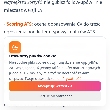
Największa korzyść:
nie gubisz follow-upów i nie
mieszasz wersji CV.
-
Scoring ATS
: ocena dopasowania CV do treści
ogłoszenia pod kątem typowych filtrów ATS.
Uwaga uczciwa:
scoring nie „gwarantuje”
rozmowy, ale pomaga wychwycić brakujące
Używamy plików cookie
słowa kluczowe i niespójności.
Niezbędne pliki cookie utrzymują działanie Apply4Me.
Za Twoją zgodą używamy także plików marketingowych
(Google, TikTok), aby mierzyć skuteczność reklam i
-
Wgląd w aplikacje
: łatwiej porównać, na które
ulepszać Twoje doświadczenie.
Prywatność
oferty aplikowałeś/aś, jaką wersją CV i z jakim
Akceptuję wszystkie
efektem.
Odrzuć niepotrzebne
Największa korzyść:
uczysz się, co działa na