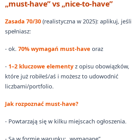
„must-have” vs „nice-to-have”
Zasada 70/30
(realistyczna w 2025): aplikuj, jeśli
spełniasz:
- ok.
70% wymagań must-have
oraz
-
1–2 kluczowe elementy
z opisu obowiązków,
które już robiłeś/aś i możesz to udowodnić
liczbami/portfolio.
Jak rozpoznać must-have?
- Powtarzają się w kilku miejscach ogłoszenia.
- Są w formie warunku: „wymagane”,