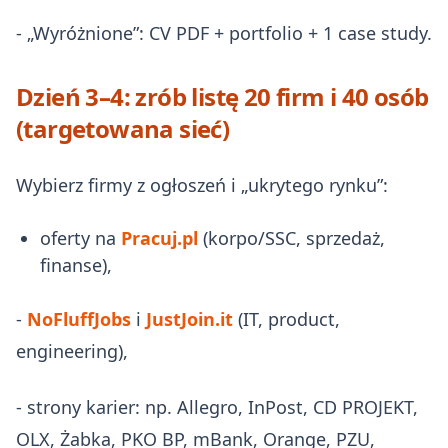
- „Wyróżnione”: CV PDF + portfolio + 1 case study.
Dzień 3–4: zrób listę 20 firm i 40 osób
(targetowana sieć)
Wybierz firmy z ogłoszeń i „ukrytego rynku”:
oferty na
Pracuj.pl
(korpo/SSC, sprzedaż,
finanse),
-
NoFluffJobs
i
JustJoin.it
(IT, product,
engineering),
- strony karier: np. Allegro, InPost, CD PROJEKT,
OLX, Żabka, PKO BP, mBank, Orange, PZU,