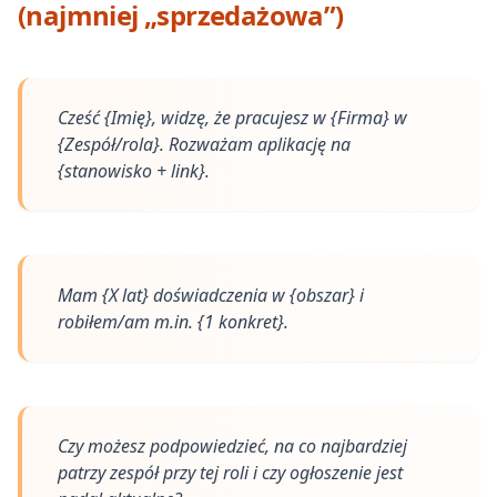
(najmniej „sprzedażowa”)
Cześć {Imię}, widzę, że pracujesz w {Firma} w
{Zespół/rola}. Rozważam aplikację na
{stanowisko + link}.
Mam {X lat} doświadczenia w {obszar} i
robiłem/am m.in. {1 konkret}.
Czy możesz podpowiedzieć, na co najbardziej
patrzy zespół przy tej roli i czy ogłoszenie jest