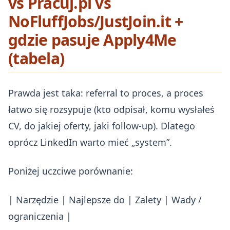
vs Pracuj.pl vs
NoFluffJobs/JustJoin.it +
gdzie pasuje Apply4Me
(tabela)
Prawda jest taka: referral to proces, a proces
łatwo się rozsypuje (kto odpisał, komu wysłałeś
CV, do jakiej oferty, jaki follow-up). Dlatego
oprócz LinkedIn warto mieć „system”.
Poniżej uczciwe porównanie:
| Narzędzie | Najlepsze do | Zalety | Wady /
ograniczenia |