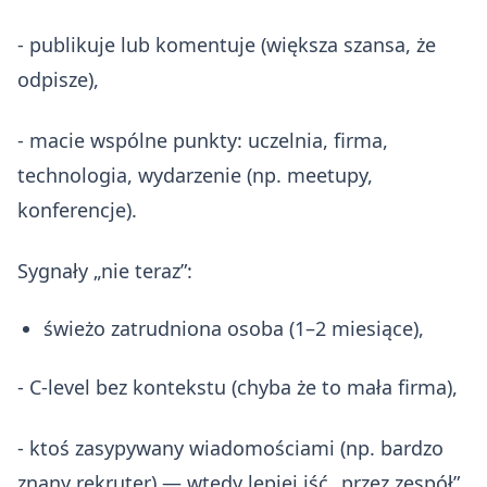
- publikuje lub komentuje (większa szansa, że
odpisze),
- macie wspólne punkty: uczelnia, firma,
technologia, wydarzenie (np. meetupy,
konferencje).
Sygnały „nie teraz”:
świeżo zatrudniona osoba (1–2 miesiące),
- C-level bez kontekstu (chyba że to mała firma),
- ktoś zasypywany wiadomościami (np. bardzo
znany rekruter) — wtedy lepiej iść „przez zespół”.