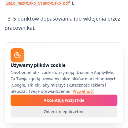
),
Imie_Nazwisko_Stanowisko.pdf
- 3–5 punktów dopasowania (do wklejenia przez
pracownika),
- link do ogłoszenia.
Przykład punktów do wklejenia:
Używamy plików cookie
Niezbędne pliki cookie utrzymują działanie Apply4Me.
- „5 lat w sprzedaży B2B (SaaS), średnio 120–
Za Twoją zgodą używamy także plików marketingowych
140% targetu”
(Google, TikTok), aby mierzyć skuteczność reklam i
ulepszać Twoje doświadczenie.
Prywatność
- „budowa pipeline w HubSpot + automatyzacje”
Akceptuję wszystkie
Odrzuć niepotrzebne
- „lead kwalifikacji i domykanie enterprise”