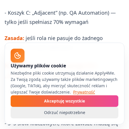
- Koszyk C: „Adjacent” (np. QA Automation) —
tylko jeśli spełniasz 70% wymagań
Zasada:
jeśli rola nie pasuje do żadnego
koszyka, nie auto‑aplikujesz.
Krok 2: Przygotuj wersje CV i
Używamy plików cookie
„mikro‑pitch” pod każdy koszyk
Niezbędne pliki cookie utrzymują działanie Apply4Me.
Za Twoją zgodą używamy także plików marketingowych
(Google, TikTok), aby mierzyć skuteczność reklam i
- CV PL i/lub EN (zależnie od ogłoszeń)
ulepszać Twoje doświadczenie.
Prywatność
Akceptuję wszystkie
- 1 akapit „o mnie” dopasowany do koszyka
Odrzuć niepotrzebne
- 3–5 słów kluczowych, które zawsze muszą się