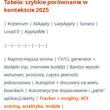
Tabela: szybkie porównanie w
kontekście 2025
| Kryterium | AIApply | LazyApply | Sonara |
LoopCV | Apply4Me |
|---|---|---|---|---|---|
| Najmocniejsza strona | CV/CL generator +
dodatki (np. interview buddy) | Bardzo wysoki
wolumen, prostota, często płatność
jednorazowa | Autopilot + discovery na wielu
boardach | Automatyczne dopasowanie i „pętle”
aplikacji/alerty |
Tracker + insighty, ATS
scoring, analityka, mobile
|