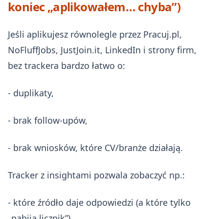
koniec „aplikowałem… chyba”)
Jeśli aplikujesz równolegle przez Pracuj.pl,
NoFluffJobs, JustJoin.it, LinkedIn i strony firm,
bez trackera bardzo łatwo o:
- duplikaty,
- brak follow‑upów,
- brak wniosków, które CV/branże działają.
Tracker z insightami pozwala zobaczyć np.:
- które źródło daje odpowiedzi (a które tylko
„nabija licznik”),