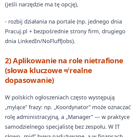
(jeśli narzędzie ma tę opcję),
- rozbij działania na portale (np. jednego dnia
Pracuj.pl + bezpośrednie strony firm, drugiego
dnia LinkedIn/NoFluffJobs).
2) Aplikowanie na role nietrafione
(słowa kluczowe ≠ realne
dopasowanie)
W polskich ogłoszeniach często występują
„mylące” frazy: np. „Koordynator” może oznaczać
rolę administracyjną, a „Manager” — w praktyce
samodzielnego specjalistę bez zespołu. W IT
słowo „mid” bywa nadużywane, a w finansach