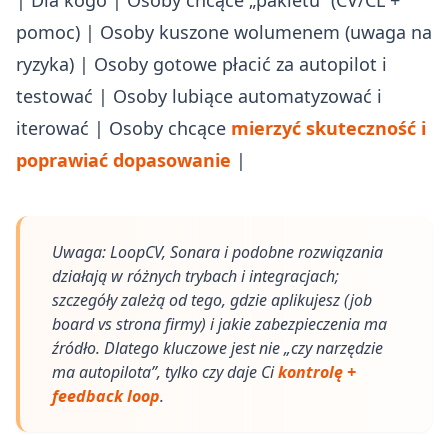
| Dla kogo | Osoby chcące „pakietu” (CV/CL +
pomoc) | Osoby kuszone wolumenem (uwaga na
ryzyka) | Osoby gotowe płacić za autopilot i
testować | Osoby lubiące automatyzować i
iterować | Osoby chcące
mierzyć skuteczność i
poprawiać dopasowanie
|
Uwaga: LoopCV, Sonara i podobne rozwiązania
działają w różnych trybach i integracjach;
szczegóły zależą od tego, gdzie aplikujesz (job
board vs strona firmy) i jakie zabezpieczenia ma
źródło. Dlatego kluczowe jest nie „czy narzędzie
ma autopilota”, tylko czy daje Ci
kontrolę +
feedback loop
.