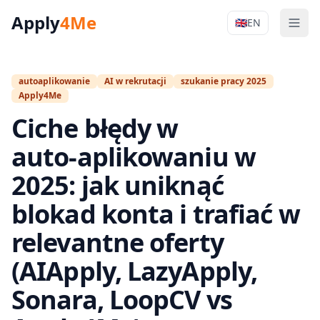
Apply
4Me
🇬🇧
EN
Men
Apply4Me Na
autoaplikowanie
AI w rekrutacji
szukanie pracy 2025
Apply4Me
Ciche błędy w
auto‑aplikowaniu w
2025: jak uniknąć
blokad konta i trafiać w
relevantne oferty
(AIApply, LazyApply,
Sonara, LoopCV vs