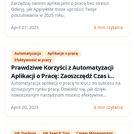
Zarządzaj swoimi aplikacjami o pracę bez stresu!
Odkryj, jak Apply4Me może uprościć Twoje
poszukiwania w 2025 roku.
April 27, 2025
8 min czytania
Automatyzacja
Aplikacje o pracę
Efektywność w pracy
Prawdziwe Korzyści z Automatyzacji
Aplikacji o Pracę: Zaoszczędź Czas i
Wysiłek
Automatyzacja aplikacji o pracę to klucz do sukcesu na
dzisiejszym rynku pracy. Dowiedz się, jak dzięki
nowoczesnym narzędziom możesz efektywnie
zarządzać swoim poszukiwaniem pracy.
April 20, 2025
8 min czytania
Job Tracking
Job Search Tips
Career Management