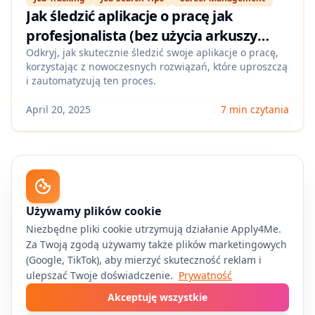
Jak śledzić aplikacje o pracę jak
profesjonalista (bez użycia arkuszy
kalkulacyjnych!)
Odkryj, jak skutecznie śledzić swoje aplikacje o pracę,
korzystając z nowoczesnych rozwiązań, które uproszczą
i zautomatyzują ten proces.
April 20, 2025
7 min czytania
Udostępnij ten artykuł
Używamy plików cookie
Niezbędne pliki cookie utrzymują działanie Apply4Me.
Twitter
Facebook
LinkedIn
Za Twoją zgodą używamy także plików marketingowych
(Google, TikTok), aby mierzyć skuteczność reklam i
Kopiuj link
ulepszać Twoje doświadczenie.
Prywatność
Akceptuję wszystkie