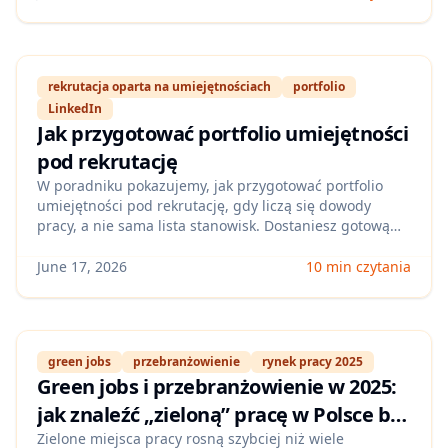
stawki nawet bez tradycyjnego życiorysu.
rekrutacja oparta na umiejętnościach
portfolio
LinkedIn
Jak przygotować portfolio umiejętności
pod rekrutację
W poradniku pokazujemy, jak przygotować portfolio
umiejętności pod rekrutację, gdy liczą się dowody
pracy, a nie sama lista stanowisk. Dostaniesz gotową
strukturę portfolio, przykłady „dowodów umiejętności”
oraz checklistę, co dodać na LinkedIn i do CV, by
June 17, 2026
10 min czytania
szybciej dostać rozmowy.
green jobs
przebranżowienie
rynek pracy 2025
Green jobs i przebranżowienie w 2025:
jak znaleźć „zieloną” pracę w Polsce bez
doświadczenia (i pokazać kompetencje
Zielone miejsca pracy rosną szybciej niż wiele