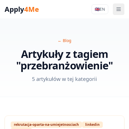
Apply
4Me
🇬🇧
EN
Men
Apply4Me Na
←
Blog
Artykuły z tagiem
"przebranżowienie"
5 artykułów w tej kategorii
rekrutacja-oparta-na-umiejetnosciach
linkedin