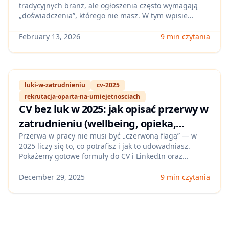
tradycyjnych branż, ale ogłoszenia często wymagają
w CV)
„doświadczenia”, którego nie masz. W tym wpisie
pokażemy, jak zmapować swoje dotychczasowe
umiejętności na role ESG/energia/efektywność, jak
February 13, 2026
9 min czytania
zdobyć szybkie dowody kompetencji i jak opisać je w
CV, żeby przejść pierwszą selekcję.
luki-w-zatrudnieniu
cv-2025
rekrutacja-oparta-na-umiejetnosciach
CV bez luk w 2025: jak opisać przerwy w
zatrudnieniu (wellbeing, opieka,
freelance, przebranżowienie) i przejść
Przerwa w pracy nie musi być „czerwoną flagą” — w
2025 liczy się to, co potrafisz i jak to udowadniasz.
rekrutację opartą na umiejętnościach
Pokażemy gotowe formuły do CV i LinkedIn oraz
przykłady, jak bezpiecznie komunikować wellbeing,
opiekę, freelancing czy naukę, by zwiększyć liczbę
December 29, 2025
9 min czytania
zaproszeń na rozmowy w Polsce.