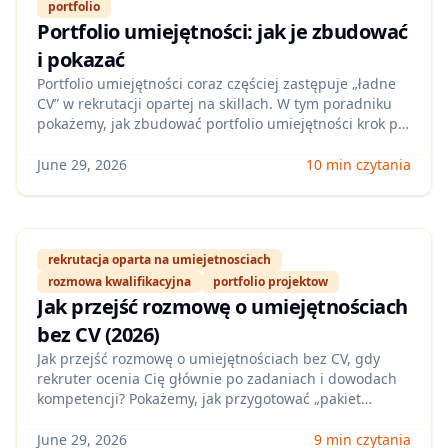
portfolio
Portfolio umiejętności: jak je zbudować
i pokazać
Portfolio umiejętności coraz częściej zastępuje „ładne
CV” w rekrutacji opartej na skillach. W tym poradniku
pokażemy, jak zbudować portfolio umiejętności krok po
kroku, co w nim umieścić i jak je zaprezentować
rekruterom na LinkedIn oraz w aplikacjach.
June 29, 2026
10 min czytania
rekrutacja oparta na umiejetnosciach
rozmowa kwalifikacyjna
portfolio projektow
Jak przejść rozmowę o umiejętnościach
bez CV (2026)
Jak przejść rozmowę o umiejętnościach bez CV, gdy
rekruter ocenia Cię głównie po zadaniach i dowodach
kompetencji? Pokażemy, jak przygotować „pakiet
dowodów” (projekty, case studies, wyniki), jak
opowiadać o nich metodą STAR i jak bronić swojej
June 29, 2026
9 min czytania