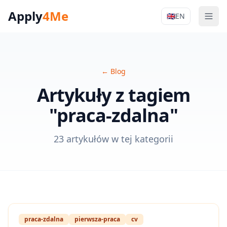
Apply
4Me
🇬🇧
EN
Men
Apply4Me Na
←
Blog
Artykuły z tagiem
"praca-zdalna"
23 artykułów w tej kategorii
praca-zdalna
pierwsza-praca
cv