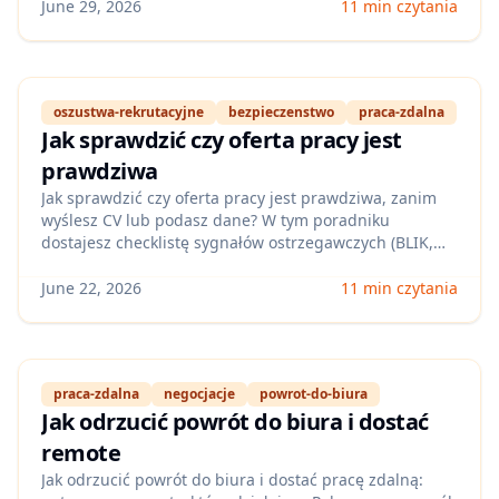
która skraca czas selekcji i zmniejsza ryzyko utraty
June 29, 2026
11 min czytania
pieniędzy lub danych.
oszustwa-rekrutacyjne
bezpieczenstwo
praca-zdalna
Jak sprawdzić czy oferta pracy jest
prawdziwa
Jak sprawdzić czy oferta pracy jest prawdziwa, zanim
wyślesz CV lub podasz dane? W tym poradniku
dostajesz checklistę sygnałów ostrzegawczych (BLIK,
„opłata za szkolenie”, fałszywe domeny), szybkie kroki
weryfikacji firmy i gotowe pytania do rekrutera —
June 22, 2026
11 min czytania
szczególnie pod rekrutacje zdalne w 2026.
praca-zdalna
negocjacje
powrot-do-biura
Jak odrzucić powrót do biura i dostać
remote
Jak odrzucić powrót do biura i dostać pracę zdalną: