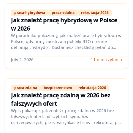
praca-hybrydowa
praca-zdalna
rekrutacja-2026
Jak znaleźć pracę hybrydową w Polsce
w 2026
W poradniku pokażemy, jak znaleźć pracę hybrydową w
Polsce, gdy firmy zaostrzają polityki RTO i różnie
definiują „hybrydę”. Dostaniesz checklistę pytań do
rekrutera, sygnały ostrzegawcze w ogłoszeniach oraz
sposoby na filtrowanie ofert i dopasowanie aplikacji
July 2, 2026
11 min czytania
pod realne warunki pracy.
praca-zdalna
bezpieczenstwo
rekrutacja-2026
Jak znaleźć pracę zdalną w 2026 bez
fałszywych ofert
Wpis pokazuje, jak znaleźć pracę zdalną w 2026 bez
fałszywych ofert: od szybkich sygnałów
ostrzegawczych, przez weryfikację firmy i rekrutera, po
bezpieczne wysyłanie CV i danych. Dostajesz checklistę,