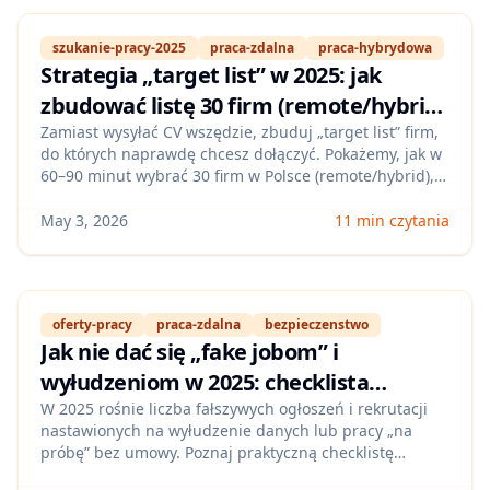
szukanie-pracy-2025
praca-zdalna
praca-hybrydowa
Strategia „target list” w 2025: jak
zbudować listę 30 firm (remote/hybrid)
i dopasować aplikacje pod kulturę,
Zamiast wysyłać CV wszędzie, zbuduj „target list” firm,
do których naprawdę chcesz dołączyć. Pokażemy, jak w
widełki i wymagane umiejętności
60–90 minut wybrać 30 firm w Polsce (remote/hybrid),
ocenić dopasowanie do kultury i widełek oraz przełożyć
wymagania na konkretną listę umiejętności i działań
May 3, 2026
11 min czytania
aplikacyjnych.
oferty-pracy
praca-zdalna
bezpieczenstwo
Jak nie dać się „fake jobom” i
wyłudzeniom w 2025: checklista
weryfikacji ofert pracy zdalnej w Polsce
W 2025 rośnie liczba fałszywych ogłoszeń i rekrutacji
nastawionych na wyłudzenie danych lub pracy „na
(LinkedIn, Pracuj.pl, No Fluff Jobs)
próbę” bez umowy. Poznaj praktyczną checklistę
weryfikacji firmy, rekrutera i procesu krok po kroku oraz