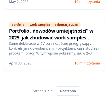
gotowe pytania, które od razu odsiewają ryzykowne
May 2, 2026
10 min czytania
oferty.
portfolio
work-samples
rekrutacja-2025
Portfolio „dowodów umiejętności” w
2025: jak zbudować work samples
(Notion/GitHub/Drive), żeby szybciej
Same deklaracje w CV coraz częściej przegrywają z
konkretnymi dowodami: mini-projektami, case studies i
dostać rozmowy w Polsce
próbkami pracy. W tym wpisie pokażemy, jak w 2–3
godziny złożyć proste portfolio „proof-of-skill” (dla
różnych branż), które ułatwia rekruterom ocenę i
April 30, 2026
10 min czytania
zwiększa liczbę zaproszeń na rozmowy w Polsce.
Strona 1 z 2
Następna