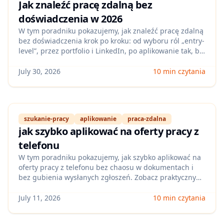
Jak znaleźć pracę zdalną bez
doświadczenia w 2026
W tym poradniku pokazujemy, jak znaleźć pracę zdalną
bez doświadczenia krok po kroku: od wyboru ról „entry-
level”, przez portfolio i LinkedIn, po aplikowanie tak, by
przejść ATS. Dostaniesz checklistę umiejętności,
przykłady projektów do CV i praktyczne sposoby na
July 30, 2026
10 min czytania
zdobycie pierwszych zleceń bez „znajomości”.
szukanie-pracy
aplikowanie
praca-zdalna
jak szybko aplikować na oferty pracy z
telefonu
W tym poradniku pokazujemy, jak szybko aplikować na
oferty pracy z telefonu bez chaosu w dokumentach i
bez gubienia wysłanych zgłoszeń. Zobacz praktyczny
workflow na 2026 rok: od CV pod ATS, przez list
motywacyjny, po śledzenie statusów w jednym miejscu.
July 11, 2026
10 min czytania