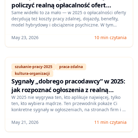
policzyć realną opłacalność ofert
remote/hybrid w Polsce (widełki,
Same widełki to za mało — w 2025 o opłacalności oferty
decydują też koszty pracy zdalnej, dojazdy, benefity,
benefity, koszty i ryzyko wypalenia)
model hybrydowy i obciążenie psychiczne. W tym
wpisie pokażemy prosty framework i kalkulator decyzji,
dzięki którym porównasz oferty „jabłko do jabłka” i
May 23, 2026
10 min czytania
wybierzesz rolę, która naprawdę się opłaca.
szukanie-pracy-2025
praca-zdalna
kultura-organizacji
Sygnały „dobrego pracodawcy” w 2025:
jak rozpoznać ogłoszenia z realną
kulturą pracy (remote/hybrid),
W 2025 nie wygrywa ten, kto aplikuje najwięcej, tylko
ten, kto wybiera mądrze. Ten przewodnik pokaże Ci
wsparciem zdrowia psychicznego i
konkretne sygnały w ogłoszeniach, na stronach firm i w
uczciwym procesem rekrutacji w
opiniach pracowników, które odróżniają zdrową kulturę
pracy od „ładnych haseł” — zanim stracisz czas na
May 21, 2026
11 min czytania
Polsce
rozmowy.