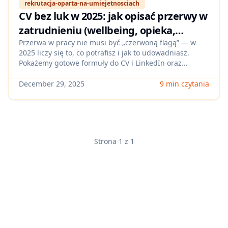
rekrutacja-oparta-na-umiejetnosciach
CV bez luk w 2025: jak opisać przerwy w
zatrudnieniu (wellbeing, opieka,
freelance, przebranżowienie) i przejść
Przerwa w pracy nie musi być „czerwoną flagą” — w
2025 liczy się to, co potrafisz i jak to udowadniasz.
rekrutację opartą na umiejętnościach
Pokażemy gotowe formuły do CV i LinkedIn oraz
przykłady, jak bezpiecznie komunikować wellbeing,
opiekę, freelancing czy naukę, by zwiększyć liczbę
December 29, 2025
9 min czytania
zaproszeń na rozmowy w Polsce.
Strona 1 z 1