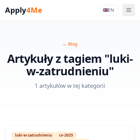
Apply
4Me
🇬🇧
EN
Men
Apply4Me Na
←
Blog
Artykuły z tagiem "luki-
w-zatrudnieniu"
1 artykułów w tej kategorii
luki-w-zatrudnieniu
cv-2025