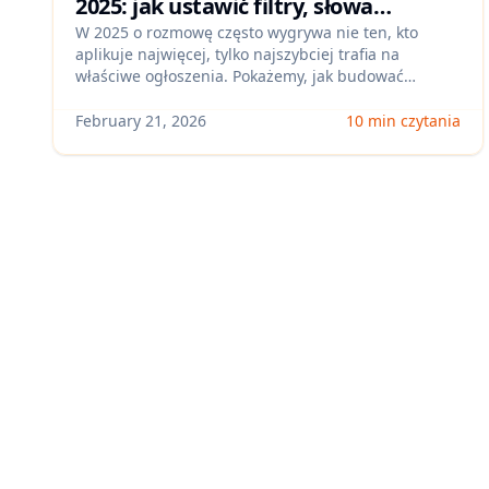
2025: jak ustawić filtry, słowa
kluczowe i powiadomienia, żeby
W 2025 o rozmowę często wygrywa nie ten, kto
aplikuje najwięcej, tylko najszybciej trafia na
wygrywać z pierwszą falą aplikacji
właściwe ogłoszenia. Pokażemy, jak budować
(zdalnie/hybrydowo)
„signal-based search”: filtry jakości, listy słów
kluczowych/wykluczających i job alerty, które
February 21, 2026
10 min czytania
redukują ghost jobs i zwiększają liczbę odpowiedzi
bez wypalenia.