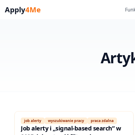
Apply
4Me
Fun
Artyk
job alerty
wyszukiwanie pracy
praca zdalna
Job alerty i „signal-based search” w