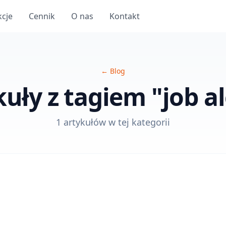
kcje
Cennik
O nas
Kontakt
←
Blog
uły z tagiem "job a
1 artykułów w tej kategorii