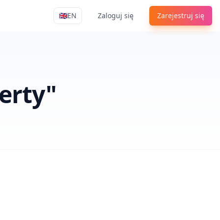
🇬🇧
EN
Zaloguj się
Zarejestruj się
Apply4Me Navigation
lerty"