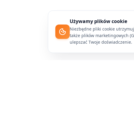
Używamy plików cookie
Niezbędne pliki cookie utrzymu
także plików marketingowych (Go
ulepszać Twoje doświadczenie.
Apply4Me
Zautomatyzuj swoje poszukiwanie pracy dzięki
technologii AI. Aplikuj na wiele stanowisk bez
wysiłku i skup się na tym, co najważniejsze -