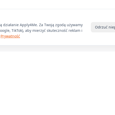
ją działanie Apply4Me. Za Twoją zgodą używamy
Odrzuć nie
ogle, TikTok), aby mierzyć skuteczność reklam i
Prywatność
Produkt
Firma
Funkcje
O nas
Cennik
Blog