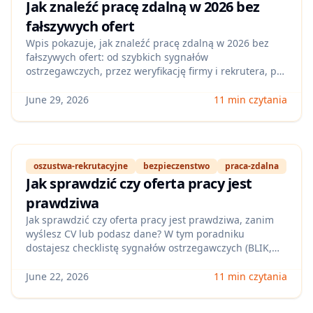
Jak znaleźć pracę zdalną w 2026 bez
fałszywych ofert
Wpis pokazuje, jak znaleźć pracę zdalną w 2026 bez
fałszywych ofert: od szybkich sygnałów
ostrzegawczych, przez weryfikację firmy i rekrutera, po
bezpieczne wysyłanie CV i danych. Dostajesz checklistę,
która skraca czas selekcji i zmniejsza ryzyko utraty
June 29, 2026
11 min czytania
pieniędzy lub danych.
oszustwa-rekrutacyjne
bezpieczenstwo
praca-zdalna
Jak sprawdzić czy oferta pracy jest
prawdziwa
Jak sprawdzić czy oferta pracy jest prawdziwa, zanim
wyślesz CV lub podasz dane? W tym poradniku
dostajesz checklistę sygnałów ostrzegawczych (BLIK,
„opłata za szkolenie”, fałszywe domeny), szybkie kroki
weryfikacji firmy i gotowe pytania do rekrutera —
June 22, 2026
11 min czytania
szczególnie pod rekrutacje zdalne w 2026.