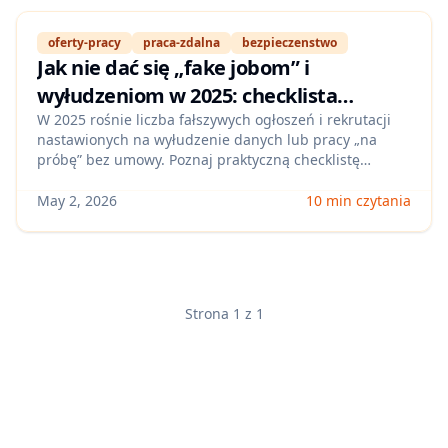
oferty-pracy
praca-zdalna
bezpieczenstwo
Jak nie dać się „fake jobom” i
wyłudzeniom w 2025: checklista
weryfikacji ofert pracy zdalnej w Polsce
W 2025 rośnie liczba fałszywych ogłoszeń i rekrutacji
nastawionych na wyłudzenie danych lub pracy „na
(LinkedIn, Pracuj.pl, No Fluff Jobs)
próbę” bez umowy. Poznaj praktyczną checklistę
weryfikacji firmy, rekrutera i procesu krok po kroku oraz
gotowe pytania, które od razu odsiewają ryzykowne
May 2, 2026
10 min czytania
oferty.
Strona 1 z 1