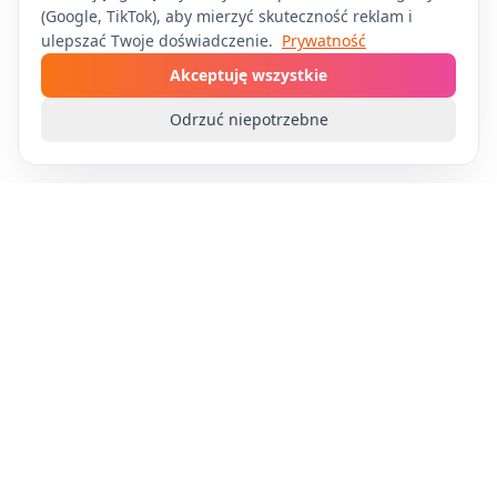
(Google, TikTok), aby mierzyć skuteczność reklam i
ulepszać Twoje doświadczenie.
Prywatność
Akceptuję wszystkie
Odrzuć niepotrzebne
Apply4Me
Zautomatyzuj swoje poszukiwanie pracy dzięki
technologii AI. Aplikuj na wiele stanowisk bez
wysiłku i skup się na tym, co najważniejsze -
przygotowaniu do rozmów.