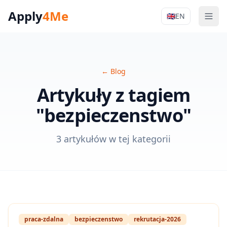
Apply
4Me
🇬🇧
EN
Men
Apply4Me Na
←
Blog
Artykuły z tagiem
"bezpieczenstwo"
3 artykułów w tej kategorii
praca-zdalna
bezpieczenstwo
rekrutacja-2026