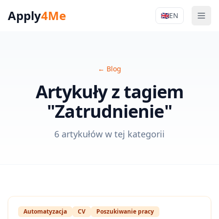
Apply
4Me
🇬🇧
EN
Men
Apply4Me Na
←
Blog
Artykuły z tagiem
"Zatrudnienie"
6 artykułów w tej kategorii
Automatyzacja
CV
Poszukiwanie pracy