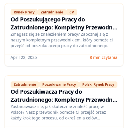
Rynek Pracy
Zatrudnienie
CV
Od Poszukującego Pracy do
Zatrudnionego: Kompletny Przewodnik
po Rynku Pracy w Polsce
Zmagasz się ze znalezieniem pracy? Zapoznaj się z
naszym kompletnym przewodnikiem, który pomoże ci
przejść od poszukującego pracy do zatrudnionego.
April 22, 2025
8 min czytania
Zatrudnienie
Poszukiwanie Pracy
Polski Rynek Pracy
Od Poszukiwacza Pracy do
Zatrudnionego: Kompletny Przewodnik
po Znalezieniu Pracy w Polsce
Zastanawiasz się, jak skutecznie znaleźć pracę w
Polsce? Nasz przewodnik pomoże Ci przejść przez
każdy krok tego procesu, od określenia celów
zawodowych po przygotowanie do rozmowy