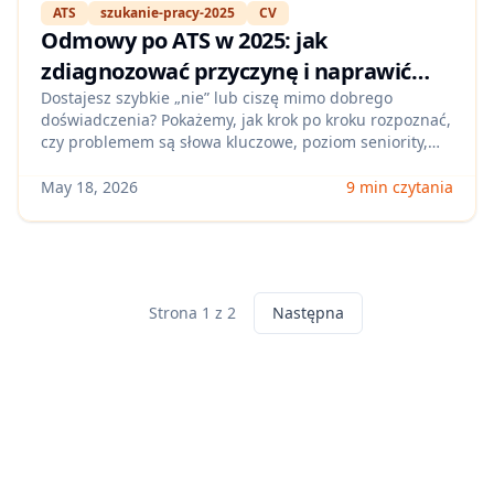
ATS
szukanie-pracy-2025
CV
Odmowy po ATS w 2025: jak
zdiagnozować przyczynę i naprawić
aplikację (bez przepisywania CV od
Dostajesz szybkie „nie” lub ciszę mimo dobrego
doświadczenia? Pokażemy, jak krok po kroku rozpoznać,
zera)
czy problemem są słowa kluczowe, poziom seniority,
luki w wymaganiach, format pliku czy filtr pytań
knockout — i jak to poprawić w jednej iteracji.
May 18, 2026
9 min czytania
Strona 1 z 2
Następna