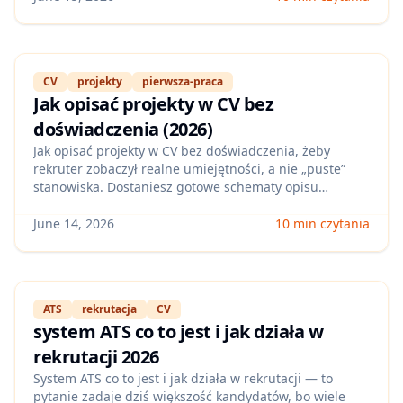
CV
projekty
pierwsza-praca
Jak opisać projekty w CV bez
doświadczenia (2026)
Jak opisać projekty w CV bez doświadczenia, żeby
rekruter zobaczył realne umiejętności, a nie „puste”
stanowiska. Dostaniesz gotowe schematy opisu
(problem–działanie–wynik), przykłady dla popularnych
ról i checklistę, co dopisać, gdy nie masz komercyjnych
June 14, 2026
10 min czytania
sukcesów.
ATS
rekrutacja
CV
system ATS co to jest i jak działa w
rekrutacji 2026
System ATS co to jest i jak działa w rekrutacji — to
pytanie zadaje dziś większość kandydatów, bo wiele