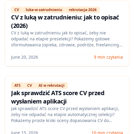
CV
luka-w-zatrudnieniu
rekrutacja-2026
CV z luką w zatrudnieniu: jak to opisać
(2026)
CV z luką w zatrudnieniu jak to opisać, żeby nie
odpadać na etapie preselekcji? Pokażemy gotowe
sformułowania (opieka, zdrowie, podróże, freelancing,
przebranżowienie), układ CV pod ATS oraz jak przekuć
przerwę w mocny sygnał kompetencji.
June 20, 2026
9 min czytania
ATS
CV
AI w rekrutacji
Jak sprawdzić ATS score CV przed
wysłaniem aplikacji
Jak sprawdzić ATS score CV przed wysłaniem aplikacji,
żeby nie odpadać na etapie automatycznej selekcji?
Pokażemy proste kroki oceny dopasowania CV do
ogłoszenia, najczęstsze błędy w polskich rekrutacjach i
jak szybko poprawić wynik przed kliknięciem „Aplikuj”.
June 15, 2026
10 min czytania