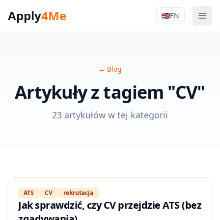
Apply
4Me
🇬🇧
EN
Men
Apply4Me Na
←
Blog
Artykuły z tagiem "CV"
23 artykułów w tej kategorii
ATS
CV
rekrutacja
Jak sprawdzić, czy CV przejdzie ATS (bez
zgadywania)