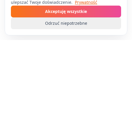
ulepszać Twoje doświadczenie.
Prywatność
Akceptuję wszystkie
Odrzuć niepotrzebne
Apply4Me
Zautomatyzuj swoje poszukiwanie pracy dzięki
technologii AI. Aplikuj na wiele stanowisk bez
wysiłku i skup się na tym, co najważniejsze -
przygotowaniu do rozmów.