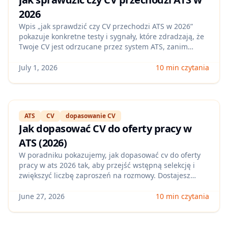
2026
Wpis „jak sprawdzić czy CV przechodzi ATS w 2026”
pokazuje konkretne testy i sygnały, które zdradzają, że
Twoje CV jest odrzucane przez system ATS, zanim
zobaczy je rekruter. Dostaniesz checklistę poprawek dla
polskich ofert, plus sposób na szybkie sprawdzanie
July 1, 2026
10 min czytania
wersji CV pod różne role bez ręcznego zgadywania.
ATS
CV
dopasowanie CV
Jak dopasować CV do oferty pracy w
ATS (2026)
W poradniku pokazujemy, jak dopasować cv do oferty
pracy w ats 2026 tak, aby przejść wstępną selekcję i
zwiększyć liczbę zaproszeń na rozmowy. Dostajesz
konkretne kroki, checklistę oraz typowe błędy, które
obniżają wynik dopasowania.
June 27, 2026
10 min czytania