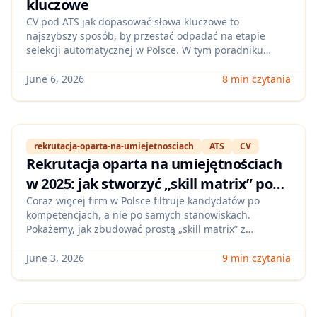
kluczowe
CV pod ATS jak dopasować słowa kluczowe to
najszybszy sposób, by przestać odpadać na etapie
selekcji automatycznej w Polsce. W tym poradniku
pokażemy prostą metodę wyciągania kompetencji z
ogłoszenia, mapowania ich na Twoje doświadczenie i
June 6, 2026
8 min czytania
sprawdzania wyniku dopasowania w ATS przed
wysłaniem aplikacji.
rekrutacja-oparta-na-umiejetnosciach
ATS
CV
Rekrutacja oparta na umiejętnościach
w 2025: jak stworzyć „skill matrix” pod
ATS i dopasować CV do ofert w Polsce
Coraz więcej firm w Polsce filtruje kandydatów po
kompetencjach, a nie po samych stanowiskach.
(krok po kroku)
Pokażemy, jak zbudować prostą „skill matrix” z
ogłoszeń, przełożyć ją na sekcje CV i opisy projektów
oraz podnieść dopasowanie do ATS bez przepisywania
June 3, 2026
9 min czytania
dokumentów od zera.