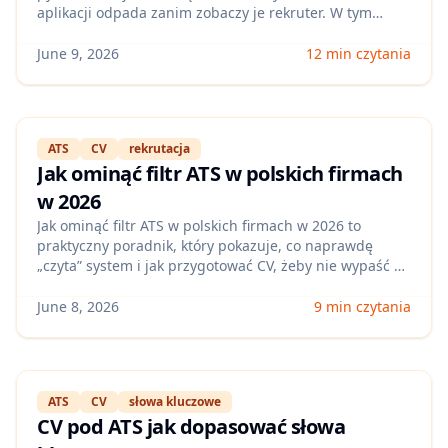
aplikacji odpada zanim zobaczy je rekruter. W tym
wpisie wyjaśniamy, jak ATS faktycznie przetwarza CV, na
jakich etapach filtruje zgłoszenia i jak czytać sygnały z
June 9, 2026
12 min czytania
ogłoszenia, by zwiększyć szanse na kontakt bez
zgadywania.
ATS
CV
rekrutacja
Jak ominąć filtr ATS w polskich firmach
w 2026
Jak ominąć filtr ATS w polskich firmach w 2026 to
praktyczny poradnik, który pokazuje, co naprawdę
„czyta” system i jak przygotować CV, żeby nie wypaść na
etapie automatycznej selekcji. Dostajesz checklistę
najczęstszych błędów oraz proste testy, które możesz
June 8, 2026
9 min czytania
zrobić przed wysłaniem aplikacji.
ATS
CV
słowa kluczowe
CV pod ATS jak dopasować słowa