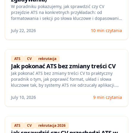
W poradniku pokazujemy, jak sprawdzić czy CV
przejdzie ATS na konkretnych przykładach: od
formatowania i sekcji po słowa kluczowe i dopasowanie
do ogłoszenia. Dowiesz się też, jak szybko wykryć
ryzykowne elementy, które obniżają wynik, i jak je
July 22, 2026
10 min czytania
poprawić bez przepisywania CV od zera.
ATS
CV
rekrutacja
Jak pokonać ATS bez zmiany treści CV
Jak pokonać ATS bez zmiany treści CV to praktyczny
poradnik o tym, jak poprawić format, układ i słowa
kluczowe tak, by systemy ATS nie odrzucały aplikacji.
Pokażemy najczęstsze błędy (PDF, tabele, nagłówki),
szybkie testy oraz jak Apply4Me ocenia i podbija
July 10, 2026
9 min czytania
dopasowanie bez przepisywania CV od zera.
ATS
CV
rekrutacja 2026
jak sprawdzić czy CV przechodzi ATS w