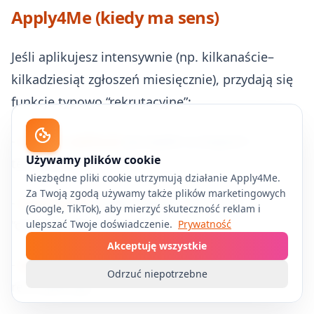
Apply4Me (kiedy ma sens)
Jeśli aplikujesz intensywnie (np. kilkanaście–
kilkadziesiąt zgłoszeń miesięcznie), przydają się
funkcje typowo “rekrutacyjne”:
-
tracker aplikacji
(porządek w etapach i
Używamy plików cookie
terminach),
Niezbędne pliki cookie utrzymują działanie Apply4Me.
Za Twoją zgodą używamy także plików marketingowych
-
scoring ATS
(szybki sygnał, czy CV jest
(Google, TikTok), aby mierzyć skuteczność reklam i
“czytelne” dla systemów),
ulepszać Twoje doświadczenie.
Prywatność
Akceptuję wszystkie
-
wgląd w aplikacje
i historię (łatwiej robić
Odrzuć niepotrzebne
retrospekcję),