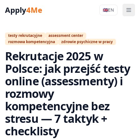
Apply
4Me
🇬🇧
EN
Men
Apply4Me Na
testy rekrutacyjne
assessment center
rozmowa kompetencyjna
zdrowie psychiczne w pracy
Rekrutacje 2025 w
Polsce: jak przejść testy
online (assessmenty) i
rozmowy
kompetencyjne bez
stresu — 7 taktyk +
checklisty