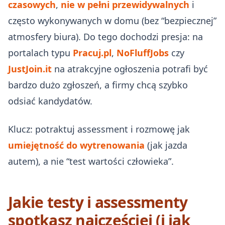
czasowych
,
nie w pełni przewidywalnych
i
często wykonywanych w domu (bez “bezpiecznej”
atmosfery biura). Do tego dochodzi presja: na
portalach typu
Pracuj.pl
,
NoFluffJobs
czy
JustJoin.it
na atrakcyjne ogłoszenia potrafi być
bardzo dużo zgłoszeń, a firmy chcą szybko
odsiać kandydatów.
Klucz: potraktuj assessment i rozmowę jak
umiejętność do wytrenowania
(jak jazda
autem), a nie “test wartości człowieka”.
Jakie testy i assessmenty
spotkasz najczęściej (i jak