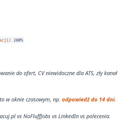
kacji)
100%
wanie do ofert, CV niewidoczne dla ATS, zły kanał
z to w oknie czasowym, np.
odpowiedź do 14 dni
.
cuj.pl vs NoFluffJobs vs LinkedIn vs polecenia.