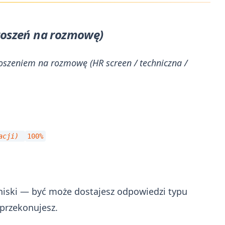
proszeń na rozmowę)
roszeniem na rozmowę (HR screen / techniczna /
kacji)
100%
te niski — być może dostajesz odpowiedzi typu
 przekonujesz.