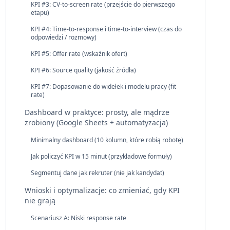
KPI #3: CV-to-screen rate (przejście do pierwszego
etapu)
KPI #4: Time-to-response i time-to-interview (czas do
odpowiedzi / rozmowy)
KPI #5: Offer rate (wskaźnik ofert)
KPI #6: Source quality (jakość źródła)
KPI #7: Dopasowanie do widełek i modelu pracy (fit
rate)
Dashboard w praktyce: prosty, ale mądrze
zrobiony (Google Sheets + automatyzacja)
Minimalny dashboard (10 kolumn, które robią robotę)
Jak policzyć KPI w 15 minut (przykładowe formuły)
Segmentuj dane jak rekruter (nie jak kandydat)
Wnioski i optymalizacje: co zmieniać, gdy KPI
nie grają
Scenariusz A: Niski response rate