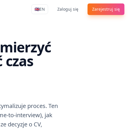
🇬🇧
EN
Zaloguj się
Zarejestruj się
Apply4Me Navigation
 mierzyć
ć czas
ptymalizuje proces. Ten
me-to-interview), jak
e decyzje o CV,