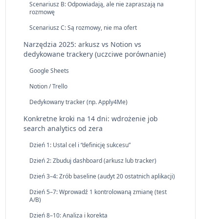
Scenariusz B: Odpowiadają, ale nie zapraszają na
rozmowę
Scenariusz C: Są rozmowy, nie ma ofert
Narzędzia 2025: arkusz vs Notion vs
dedykowane trackery (uczciwe porównanie)
Google Sheets
Notion / Trello
Dedykowany tracker (np. Apply4Me)
Konkretne kroki na 14 dni: wdrożenie job
search analytics od zera
Dzień 1: Ustal cel i “definicję sukcesu”
Dzień 2: Zbuduj dashboard (arkusz lub tracker)
Dzień 3–4: Zrób baseline (audyt 20 ostatnich aplikacji)
Dzień 5–7: Wprowadź 1 kontrolowaną zmianę (test
A/B)
Dzień 8–10: Analiza i korekta