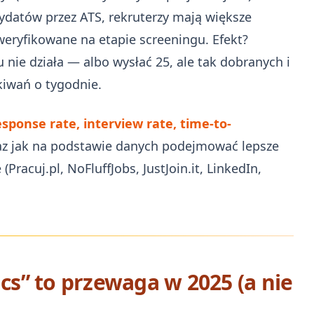
ndydatów przez ATS, rekruterzy mają większe
 weryfikowane na etapie screeningu. Efekt?
u nie działa — albo wysłać 25, ale tak dobranych i
kiwań o tygodnie.
esponse rate, interview rate, time-to-
raz jak na podstawie danych podejmować lepsze
(Pracuj.pl, NoFluffJobs, JustJoin.it, LinkedIn,
ics” to przewaga w 2025 (a nie