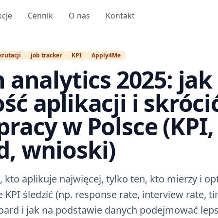
kcje
Cennik
O nas
Kontakt
krutacji
job tracker
KPI
Apply4Me
 analytics 2025: jak
ć aplikacji i skróci
pracy w Polsce (KPI,
, wnioski)
kto aplikuje najwięcej, tylko ten, kto mierzy i o
 KPI śledzić (np. response rate, interview rate, ti
ard i jak na podstawie danych podejmować lepsz