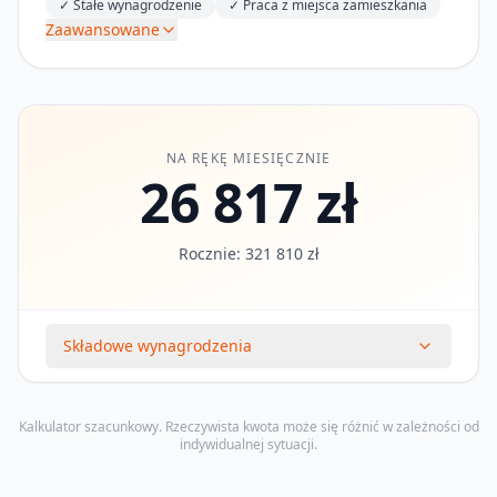
✓
Stałe wynagrodzenie
✓
Praca z miejsca zamieszkania
Zaawansowane
NA RĘKĘ MIESIĘCZNIE
26 817 zł
Rocznie: 321 810 zł
Składowe wynagrodzenia
Kalkulator szacunkowy. Rzeczywista kwota może się różnić w zależności od
indywidualnej sytuacji.