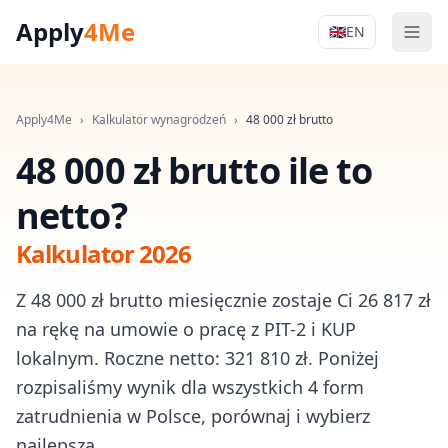
Apply
4Me
🇬🇧
EN
Men
Apply4Me Na
Apply4Me
›
Kalkulator wynagrodzeń
›
48 000
zł brutto
48 000 zł brutto ile to
netto?
Kalkulator 2026
Z 48 000 zł brutto miesięcznie zostaje Ci 26 817 zł
na rękę na umowie o pracę z PIT-2 i KUP
lokalnym. Roczne netto: 321 810 zł. Poniżej
rozpisaliśmy wynik dla wszystkich 4 form
zatrudnienia w Polsce, porównaj i wybierz
najlepszą.