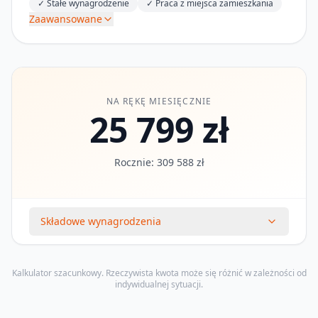
✓
Stałe wynagrodzenie
✓
Praca z miejsca zamieszkania
Zaawansowane
NA RĘKĘ MIESIĘCZNIE
25 799 zł
Rocznie: 309 588 zł
Składowe wynagrodzenia
Kalkulator szacunkowy. Rzeczywista kwota może się różnić w zależności od
indywidualnej sytuacji.