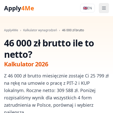
Apply
4Me
🇬🇧
EN
Men
Apply4Me Na
Apply4Me
›
Kalkulator wynagrodzeń
›
46 000
zł brutto
46 000 zł brutto ile to
netto?
Kalkulator 2026
Z 46 000 zł brutto miesięcznie zostaje Ci 25 799 zł
na rękę na umowie o pracę z PIT-2 i KUP
lokalnym. Roczne netto: 309 588 zł. Poniżej
rozpisaliśmy wynik dla wszystkich 4 form
zatrudnienia w Polsce, porównaj i wybierz
najlepszą.