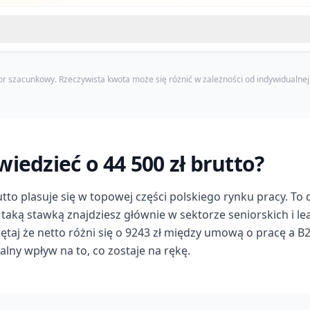
or szacunkowy. Rzeczywista kwota może się różnić w zależności od indywidualnej 
iedzieć o 44 500 zł brutto?
utto plasuje się w topowej części polskiego rynku pracy. T
z taką stawką znajdziesz głównie w sektorze seniorskich i lea
iętaj że netto różni się o 9243 zł między umową o pracę a 
alny wpływ na to, co zostaje na rękę.