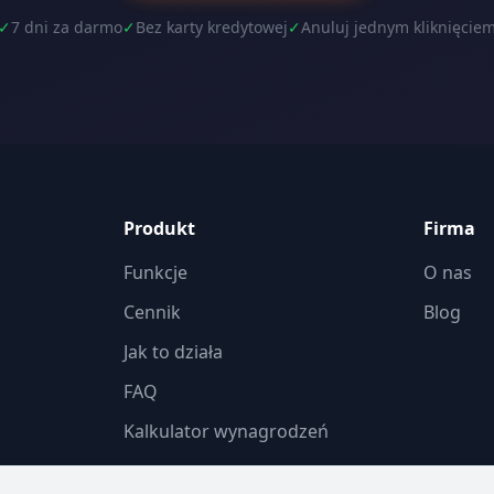
✓
7 dni za darmo
✓
Bez karty kredytowej
✓
Anuluj jednym kliknięcie
Produkt
Firma
Funkcje
O nas
Cennik
Blog
Jak to działa
FAQ
Kalkulator wynagrodzeń