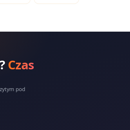
?
Czas
szytym pod