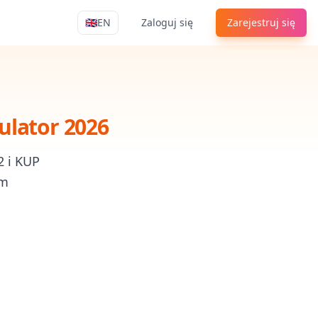
🇬🇧
EN
Zaloguj się
Zarejestruj się
Apply4Me Navigation
ulator 2026
2 i KUP
rm