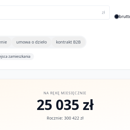
zł
brutt
enie
umowa o dzieło
kontrakt B2B
ejsca zamieszkania
NA RĘKĘ MIESIĘCZNIE
25 035 zł
Rocznie: 300 422 zł