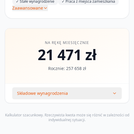
✓
Stałe wynagrodzenie
✓
Praca z miejsca zamieszkania
Zaawansowane
NA RĘKĘ MIESIĘCZNIE
21 471 zł
Rocznie: 257 658 zł
Składowe wynagrodzenia
Kalkulator szacunkowy. Rzeczywista kwota może się różnić w zależności od
indywidualnej sytuacji.