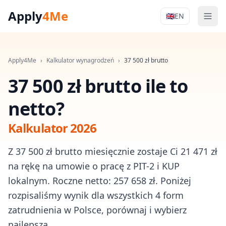
Apply
4Me
🇬🇧
EN
Men
Apply4Me Na
Apply4Me
›
Kalkulator wynagrodzeń
›
37 500
zł brutto
37 500 zł brutto ile to
netto?
Kalkulator 2026
Z 37 500 zł brutto miesięcznie zostaje Ci 21 471 zł
na rękę na umowie o pracę z PIT-2 i KUP
lokalnym. Roczne netto: 257 658 zł. Poniżej
rozpisaliśmy wynik dla wszystkich 4 form
zatrudnienia w Polsce, porównaj i wybierz
najlepszą.